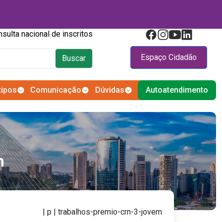
Consulta nacional de inscritos
Espaço Cidadão
Buscar
tipos
Comunicação
Dúvidas
Autoatendimento
m
| p | trabalhos-premio-crn-3-jovem