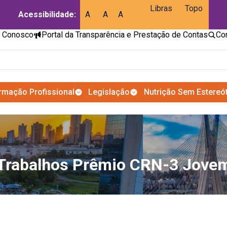
Libras
Topo
Acessibilidade:
A
A
A
e Conosco
Portal da Transparência e Prestação de Contas
rmação Profissional
Legislação
Nutrição Sem Estereó
Trabalhos Prêmio CRN-3 Jove