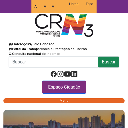
Libras
Topo
A
A
A
Endereços
Fale Conosco
Portal da Transparência e Prestação de Contas
Consulta nacional de inscritos
Buscar
Espaço Cidadão
Menu