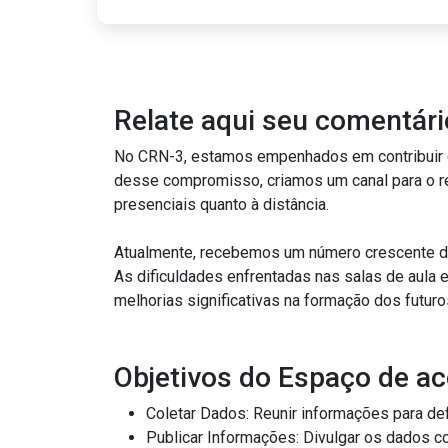
Relate aqui seu comentár
No CRN-3, estamos empenhados em contribuir com a qualidade dos c
desse compromisso, criamos um canal para o recebimento de comentários/manifestações, dúvidas e inadequações relaci
presenciais quanto à distância.
Atualmente, recebemos um número crescente de manifestações e comen
As dificuldades enfrentadas nas salas de aula e nos campos de estágio destacam a necessidade de coletar e analisar essas informações p
melhorias significativas na formação d
Objetivos do Espaço de ac
Publicar Informações: Divulgar os dados coletados por meio de trabalhos 