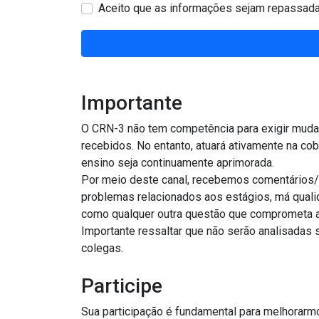
Aceito que as informações sejam repassad
Importante
O CRN-3 não tem competência para exigir mudanças a partir de medidas s
recebidos. No entanto, atuará ativamente na cobrança dos responsáveis, buscando garantir que as questões sejam devidamente tratadas e que a qualidade do
ensino seja continuamente aprimorada.
Por meio deste canal, recebemos comentários/manifestações sobre dive
problemas relacionados aos estágios, má qualidade de ensino, falta de aulas práticas e situações em que o coordenador do curso não é nutricionista, bem
Importante ressaltar que não serão analisadas situações relacionadas à me
colegas.
Participe
Sua participação é fundamental para melhorarmos a qualidade dos cursos de