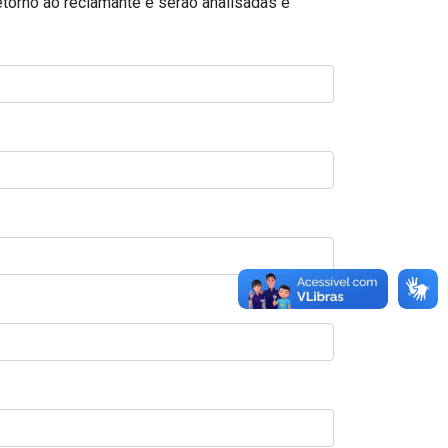
torno ao reclamante e serão analisadas e