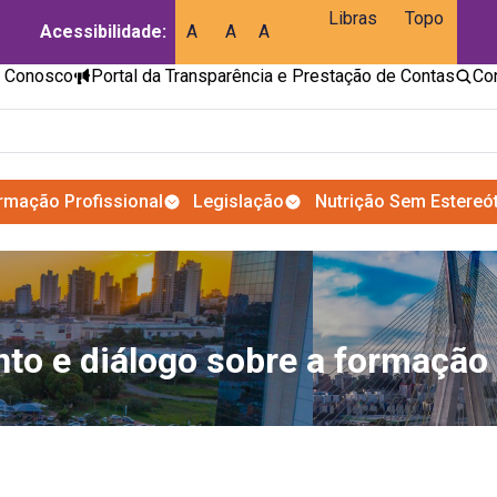
Libras
Topo
Acessibilidade:
A
A
A
e Conosco
Portal da Transparência e Prestação de Contas
rmação Profissional
Legislação
Nutrição Sem Estereó
to e diálogo sobre a formação 