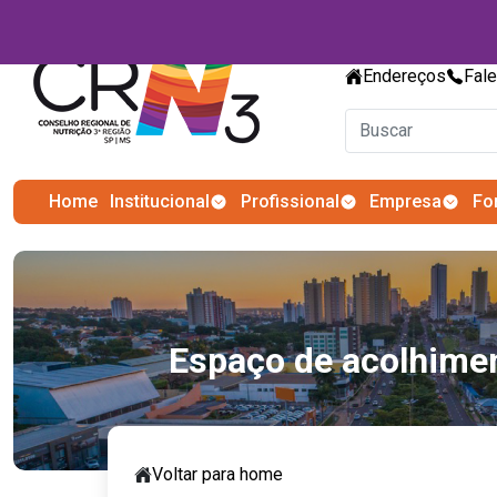
Endereços
Fal
Home
Institucional
Profissional
Empresa
Fo
Espaço de acolhimen
Voltar para home