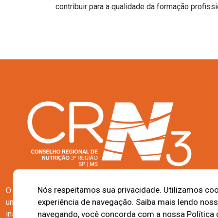
contribuir p
Nós respeitamos sua privacidade. Utilizamos cook
O Conselho Regional de Nutrição da 3ª Região (SP/MS) é
experiência de navegação. Saiba mais lendo nossa 
uma Autarquia Federal, prestadora de serviços públicos,
navegando, você concorda com a nossa Política 
instituído pela Lei Federal nº 6.583/78 e regulamentada pelo