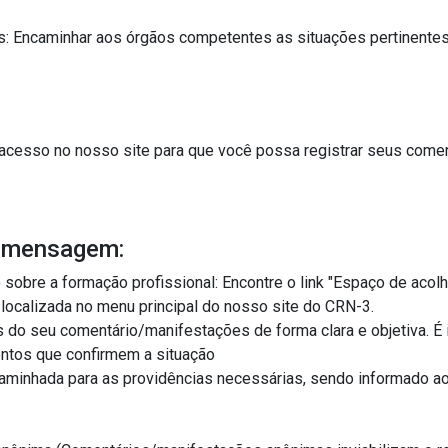
ra que você possa registrar seus comentários/manifestações de forma rápida e
a mensagem:
ional: Encontre o link "Espaço de acolhimento e diálogo sobre a formação
profissional" na aba Formação Profissional localizada no menu principal do nosso site do CRN-3.
festações de forma clara e objetiva. É importante que as informações apresentadas
estejam comprovadas por meio de documentos que confirmem a situação