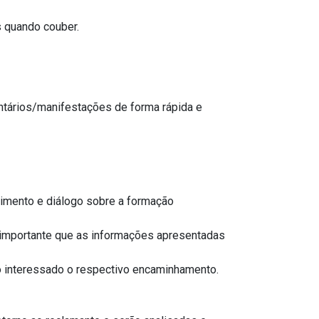
Encaminhamento aos Órgãos Responsáveis: Encaminhar aos órgãos competentes as situações pertinentes quando couber.
Envie: Sua mensagem será analisada e encaminhada para as providências necessárias, sendo informado ao interessado o respectivo encaminhamento.