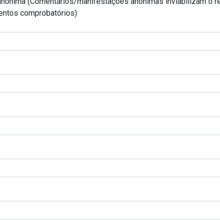
nônima (Comentários/manifestações anônimas inviabilizam o re
ntos comprobatórios)