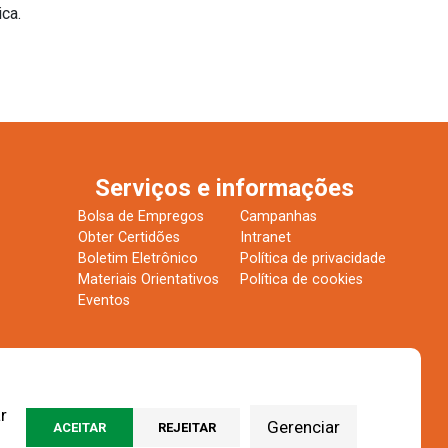
tica.
Serviços e informações
Bolsa de Empregos
Campanhas
Obter Certidões
Intranet
Boletim Eletrônico
Política de privacidade
Materiais Orientativos
Política de cookies
Eventos
r
Gerenciar
ACEITAR
REJEITAR