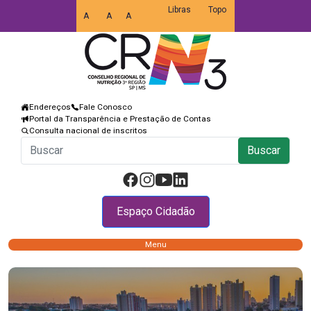
Libras
Topo
A
A
A
Endereços
Fale Conosco
Portal da Transparência e Prestação de Contas
Consulta nacional de inscritos
Buscar
Espaço Cidadão
Menu