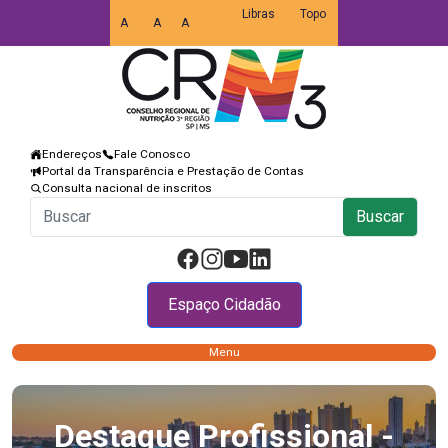
Libras
Topo
A
A
A
Endereços
Fale Conosco
Portal da Transparência e Prestação de Contas
Consulta nacional de inscritos
Buscar
Espaço Cidadão
Menu
Destaque Profissional -