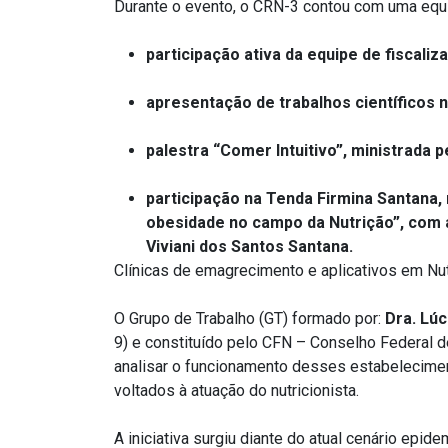
Durante o evento, o CRN-3 contou com uma equi
participação ativa da equipe de fiscali
apresentação de trabalhos científicos 
palestra “Comer Intuitivo”, ministrada 
participação na Tenda Firmina Santana,
obesidade no campo da Nutrição”, com a
Viviani dos Santos Santana.
Clínicas de emagrecimento e aplicativos em Nutr
O Grupo de Trabalho (GT)
formad
o
por
:
Dra. Lúc
9
)
e
constituído
pelo CFN – Conselho Federal de 
analisar o funcionamento desses estabelecimento
voltados à atuação do nutricionista.
A iniciativa surgiu diante do atual cenário epide