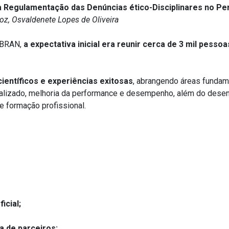
a Regulamentação das Denúncias ético-Disciplinares
no Per
oz,
Osvaldenete
Lopes
de Oliveira
NBRAN,
a expectativa inicial era reunir cerca de 3 mil pess
científicos e experiências exitosas
, abrangendo áreas fundam
ecializado, melhoria da performance e desempenho, além do des
e formação profissional.
icial;
a de parceiros;