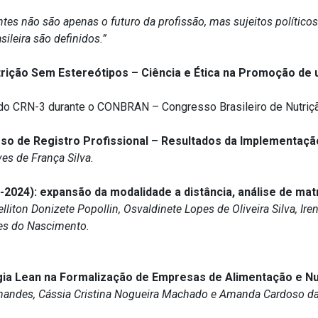
antes não são apenas o futuro da profissão, mas sujeitos polític
ileira são definidos.”
rição Sem Estereótipos – Ciência e Ética na Promoção de 
 do CRN-3
durante o
CONBRAN – Congresso
Brasileiro de Nutriç
esso de Registro Profissional – Resultados da Implementaç
es de França Silva.
2024): expansão da modalidade a distância, análise de matr
lliton Donizete
Popollin
,
Osvaldinete
Lopes de Oliveira Silva, Ir
des do Nascimento.
gia Lean na Formalização de Empresas de Alimentação e Nutr
rnandes, Cássia Cristina Nogueira Machado e Amanda Cardoso da