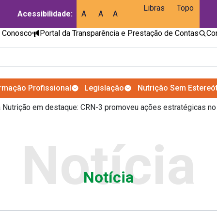
Libras
Topo
Acessibilidade:
A
A
A
e Conosco
Portal da Transparência e Prestação de Contas
rmação Profissional
Legislação
Nutrição Sem Estereó
da Nutrição em destaque: CRN-3 promoveu ações estratégicas 
Notícia
Notícia