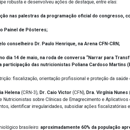
pe robusta e desenvolveu ações de destaque, entre elas:
zação nas palestras da programação oficial do congresso, c
no Painel de Pôsteres;
pelo conselheiro Dr. Paulo Henrique, na Arena CFN-CRN;
 no dia 14 de maio, na roda de conversa “Narrar para Trans
 participação das nutricionistas Poliana Cardoso Martins (
ição: fiscalização, orientação profissional e proteção da saúde
ia Helena
(CRN-3),
Dr
. Caio Victor
(
CFN),
Dra. Virgínia Nunes
Nutricionistas sobre Clínicas de Emagrecimento e Aplicativos e
s, identificar irregularidades, subsidiar ações fiscalizatórias 
miológico brasileiro:
aproximadamente 60% da população apr