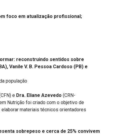
om foco em atualização profissional;
formar: reconstruindo sentidos sobre
BA),
Vanile
V. B. Pessoa Cardoso (PB) e
 da população
(
CFN)
e
Dra.
Eliane
Azevedo
(
CRN
-
m Nutrição foi criado com o objetivo de
e elaborar materiais técnicos orientadores
esenta sobrepeso e cerca de 25% convivem