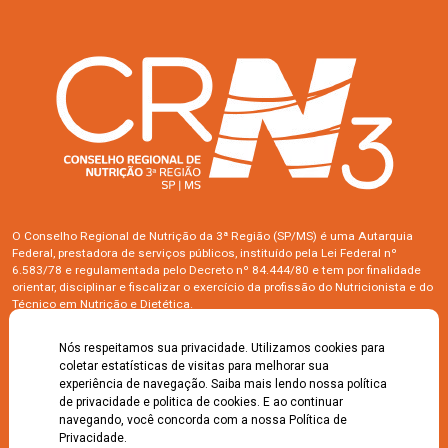
O Conselho Regional de Nutrição da 3ª Região (SP/MS) é uma Autarquia
Federal, prestadora de serviços públicos, instituído pela Lei Federal nº
6.583/78 e regulamentada pelo Decreto nº 84.444/80 e tem por finalidade
orientar, disciplinar e fiscalizar o exercício da profissão do Nutricionista e do
Técnico em Nutrição e Dietética.
Siga-nos
Nós respeitamos sua privacidade. Utilizamos cookies para
coletar estatísticas de visitas para melhorar sua
experiência de navegação. Saiba mais lendo nossa política
Serviços e informações
de privacidade e politica de cookies. E ao continuar
navegando, você concorda com a nossa Política de
Bolsa de Empregos
Campanhas
Privacidade.