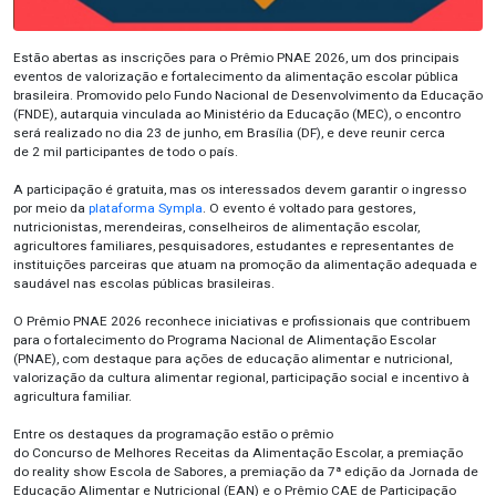
Estão abertas as inscrições para o Prêmio PNAE 2026, um dos principais
eventos de valorização e fortalecimento da alimentação escolar pública
brasileira. Promovido pelo Fundo Nacional de Desenvolvimento da Educação
(FNDE), autarquia vinculada ao Ministério da Educação (MEC),
o encontro
será realizado
no dia 23 de junho, em Brasília (DF)
, e deve reunir cerca
de
2
mil participantes de todo o país
.
A participação é gratuita, mas os interessados devem garantir o ingresso
por meio da
plataforma
Sympla
. O evento é voltado para gestores,
nutricionistas, merendeiras, conselheiros de alimentação escolar,
agricultores familiares, pesquisadores, estudantes e representantes de
instituições parceiras que atuam na promoção da alimentação adequada e
saudável nas escolas públicas brasileiras.
O Prêmio PNAE 2026 reconhece iniciativas e profissionais que contribuem
para o fortalecimento do Programa Nacional de Alimentação Escolar
(PNAE), com destaque para ações de educação alimentar e nutricional,
valorização da cultura alimentar regional, participação social e incentivo à
agricultura familiar.
Entre os destaques da programação estão
o prêmio
do
Concurso
de
Melhores Receitas da Alimentação Escolar,
a premiação
do
reality show
Escola de Sabores
, a
premiação da 7ª edição da
Jornada de
Educação Alimentar e Nutricional (EAN)
e
o Prêmio CAE de Participação