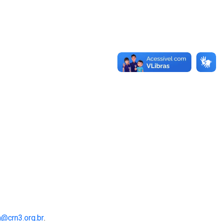
@crn3.org.br
.