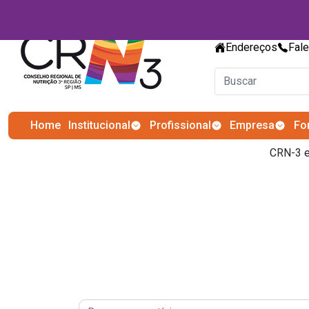
Endereços
Fal
Home
Institucional
Profissional
Empresa
Fo
CRN-3 e