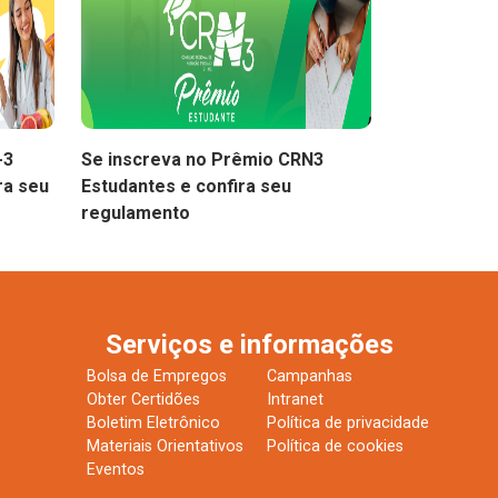
-3
Se inscreva no Prêmio CRN3
ra seu
Estudantes e confira seu
regulamento
Serviços e informações
Bolsa de Empregos
Campanhas
Obter Certidões
Intranet
Boletim Eletrônico
Política de privacidade
Materiais Orientativos
Política de cookies
Eventos