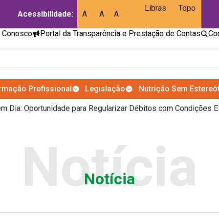
Libras
Topo
Acessibilidade:
A
A
A
e Conosco
Portal da Transparência e Prestação de Contas
rmação Profissional
Legislação
Nutrição Sem Estereó
m Dia: Oportunidade para Regularizar Débitos com Condições E
Notícia
Notícia