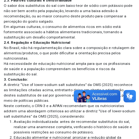
2.3. Padrões culturais e sensorialidade
O sabor dos substitutos do sal com baixo teor de sódio com potássio pode
não ser bem aceito pela população, levando a uma baixa adesão à
recomendação, ou ao maior consumo deste produto para compensar a
percepção do gosto salgado.
Em algumas culturas, o consumo de alimentos ricos em sódio está
fortemente associado a hábitos alimentares tradicionais, tornando a
substituição um desafio comportamental.
2.4. Regulação e Educação Nutricional
No Brasil, não há regulamentação clara sobre a composição e rotulagem de
alimentos/produtos, o que pode dificultar a orientação precisa pelos
nutricionistas.
Há necessidade de educação nutricional ampla para que os profissionais
de saúde e a população compreendam os benefícios e riscos da
substituição do sal.
3. Conclusão:
A diretriz “Use of lower-sodium salt substitutes” da OMS (2025) reconhece
as limitações citadas acima, entretanto deixa em aberto a adaptação
destes substitutos de sal por governos e sistemas de saúde locais, por
meio de políticas públicas.
Neste contexto, o CRN-3 e a APAN recomendam que os nutricionistas
adotem uma abordagem criteriosa ao utilizar a diretriz "Use of lower-sodium
salt substitutes” da OMS (2025), considerando:
Avaliação individualizada: antes de recomendar substitutos do sal,
realizar uma anamnese completa, verificando o histórico de saúde e
possíveis restrições ao consumo de potássio;
Educação alimentar e nutricional: priorizar a redução global da