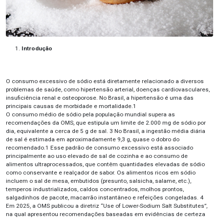
Introdução
O consumo excessivo de sódio está diretamente relacionado a diversos
problemas de saúde, como hipertensão arterial, doenças cardiovasculares,
insuficiência renal e osteoporose. No Brasil, a hipertensão é uma das
principais causas de morbidade e mortalidade.1
O consumo médio de sódio pela população mundial supera as
recomendações da OMS, que estipula um limite de 2.000 mg de sódio por
dia, equivalente a cerca de 5 g de sal. 3 No Brasil, a ingestão média diária
de sal é estimada em aproximadamente 9,3 g, quase o dobro do
recomendado.1 Esse padrão de consumo excessivo está associado
principalmente ao uso elevado de sal de cozinha e ao consumo de
alimentos ultraprocessados, que contêm quantidades elevadas de sódio
como conservante e realçador de sabor. Os alimentos ricos em sódio
incluem o sal de mesa, embutidos (presunto, salsicha, salame, etc.),
temperos industrializados, caldos concentrados, molhos prontos,
salgadinhos de pacote, macarrão instantâneo e refeições congeladas. 4
Em 2025, a OMS publicou a diretriz “Use of Lower-Sodium Salt Substitutes”,
na qual apresentou recomendações baseadas em evidências de certeza