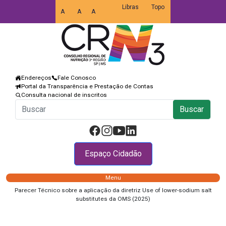
Libras
Topo
A
A
A
Endereços
Fale Conosco
Portal da Transparência e Prestação de Contas
Consulta nacional de inscritos
Buscar
Espaço Cidadão
Menu
Parecer Técnico sobre a aplicação da diretriz Use of lower-sodium salt
substitutes da OMS (2025)